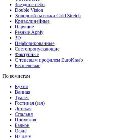
Звездное небо
Double Vision
Холодной натяжки Cold Stretch
Криволинейные
Парящие
Резные Apply
3D
Перфорированные
Светопропускающие
Фактурные
С теневым профилем EuroKraab
Бесщелевые
По комнатам
Кухня
Ванная
Туалет
Гостиная (зал)
Детская
Спальня
Прихожая
Балкон
Офис
На дачу