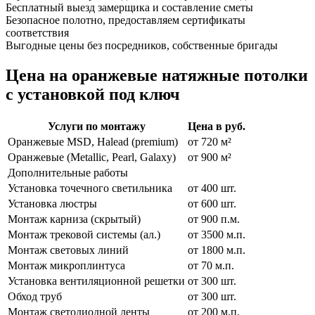
Бесплатный выезд замерщика и составление сметы
Безопасное полотно, предоставляем сертификаты
соответствия
Выгодные цены без посредников, собственные бригады
Цена на оранжевые натяжные потолки
с установкой под ключ
Услуги по монтажу
Цена в руб.
Оранжевые MSD, Halead (premium)
от 720 м²
Оранжевые (Metallic, Pearl, Galaxy)
от 900 м²
Дополнительные работы
Установка точечного светильника
от 400 шт.
Установка люстры
от 600 шт.
Монтаж карниза (скрытый)
от 900 п.м.
Монтаж трековой системы (ал.)
от 3500 м.п.
Монтаж световых линий
от 1800 м.п.
Монтаж микроплинтуса
от 70 м.п.
Установка вентиляционной решетки
от 300 шт.
Обход труб
от 300 шт.
Монтаж светодиодной ленты
от 200 м.п.