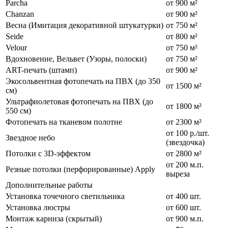
Parcha
от 900 м²
Chanzan
от 900 м²
Весна (Имитация декоративной штукатурки)
от 750 м²
Seide
от 800 м²
Velour
от 750 м²
Вдохновение, Вельвет (Узоры, полоски)
от 750 м²
ART-печать (штамп)
от 900 м²
Экосольвентная фотопечать на ПВХ (до 350
от 1500 м²
см)
Ультрафиолетовая фотопечать на ПВХ (до
от 1800 м²
550 см)
Фотопечать на тканевом полотне
от 2300 м²
от 100 р./шт.
Звездное небо
(звездочка)
Потолки с 3D-эффектом
от 2800 м²
от 200 м.п.
Резные потолки (перфорированные) Apply
выреза
Дополнительные работы
Установка точечного светильника
от 400 шт.
Установка люстры
от 600 шт.
Монтаж карниза (скрытый)
от 900 м.п.