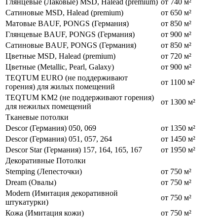
Глянцевые (Лаковые) MSD, Halead (premium)
от 740 м²
Сатиновые MSD, Halead (premium)
от 650 м²
Матовые BAUF, PONGS (Германия)
от 850 м²
Глянцевые BAUF, PONGS (Германия)
от 900 м²
Сатиновые BAUF, PONGS (Германия)
от 850 м²
Цветные MSD, Halead (premium)
от 720 м²
Цветные (Metallic, Pearl, Galaxy)
от 900 м²
TEQTUM EURO (не поддерживают
от 1100 м²
горения) для жилых помещений
TEQTUM KM2 (не поддерживают горения)
от 1300 м²
для нежилых помещений
Тканевые потолки
Descor (Германия) 050, 069
от 1350 м²
Descor (Германия) 051, 057, 264
от 1450 м²
Descor Star (Германия) 157, 164, 165, 167
от 1950 м²
Декоративные Потолки
Stemping (Лепесточки)
от 750 м²
Dream (Овалы)
от 750 м²
Modern (Имитация декоративной
от 750 м²
штукатурки)
Кожа (Имитация кожи)
от 750 м²