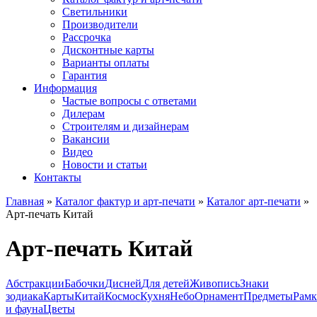
Светильники
Производители
Рассрочка
Дисконтные карты
Варианты оплаты
Гарантия
Информация
Частые вопросы с ответами
Дилерам
Строителям и дизайнерам
Вакансии
Видео
Новости и статьи
Контакты
Главная
»
Каталог фактур и арт-печати
»
Каталог арт-печати
»
Арт-печать Китай
Арт-печать Китай
Абстракции
Бабочки
Дисней
Для детей
Живопись
Знаки
зодиака
Карты
Китай
Космос
Кухня
Небо
Орнамент
Предметы
Рам
и фауна
Цветы